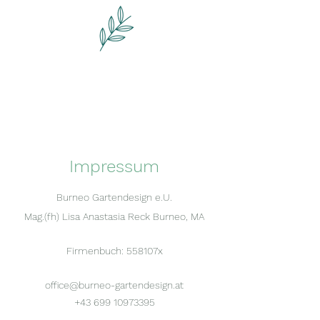
Burneo Garten Design
Das Gartenatelier
Impressum
Burneo Gartendesign e.U.
Mag.(fh) Lisa Anastasia Reck Burneo, MA
Firmenbuch: 558107x
office@burneo-gartendesign.at
+43 699 10973395