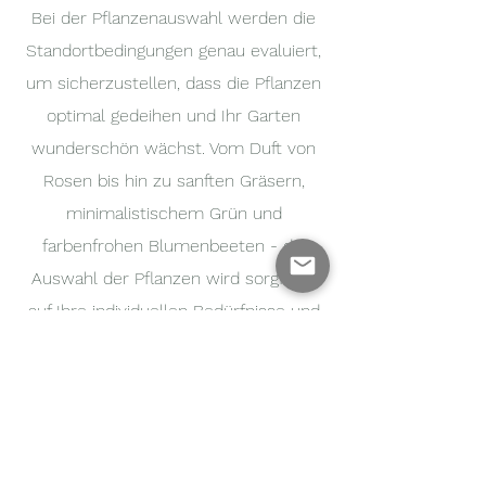
Bei der Pflanzenauswahl werden die
Standortbedingungen genau evaluiert,
um sicherzustellen, dass die Pflanzen
optimal gedeihen und Ihr Garten
wunderschön wächst. Vom Duft von
Rosen bis hin zu sanften Gräsern,
minimalistischem Grün und
farbenfrohen Blumenbeeten - die
Auswahl der Pflanzen wird sorgfältig
auf Ihre individuellen Bedürfnisse und
Vorlieben abgestimmt, um Ihren
Garten zu einem Ort der Entspannung
und Freude zu machen.